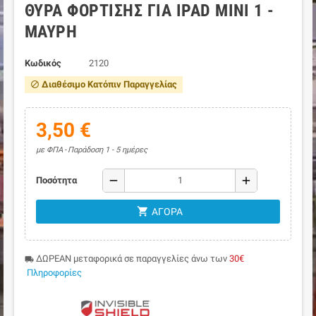
ΘΎΡΑ ΦΌΡΤΙΣΗΣ ΓΙΑ IPAD MINI 1 -
ΜΑΎΡΗ
Κωδικός
2120
Διαθέσιμο Κατόπιν Παραγγελίας
block
3,50 €
με ΦΠΑ
Παράδοση 1 - 5 ημέρες
remove
add
Ποσότητα
shopping_cart
ΑΓΟΡΆ
ΔΩΡΕΑΝ μεταφορικά σε παραγγελίες άνω των
30€
local_shipping
Πληροφορίες