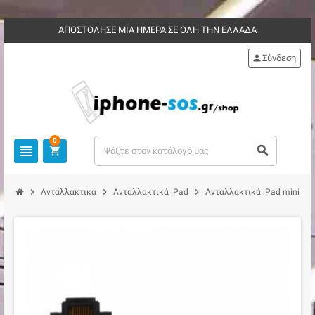
ΑΠΟΣΤΟΛΗΣΕ ΜΙΑ ΗΜΕΡΑ ΣΕ ΟΛΗ ΤΗΝ ΕΛΛΑΔΑ
person
Σύνδεση
0
view_headline
search
shopping_cart
chevron_right
chevron_right
chevron_right
chevron_right
Ανταλλακτικά
Ανταλλακτικά iPad
Ανταλλακτικά iPad mini