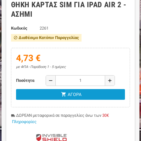
ΘΉΚΗ ΚΆΡΤΑΣ SIM ΓΙΑ IPAD AIR 2 -
ΑΣΗΜΊ
Κωδικός
2261
Διαθέσιμο Κατόπιν Παραγγελίας
block
4,73 €
με ΦΠΑ
Παράδοση 1 - 5 ημέρες
remove
add
Ποσότητα
shopping_cart
ΑΓΟΡΆ
ΔΩΡΕΑΝ μεταφορικά σε παραγγελίες άνω των
30€
local_shipping
Πληροφορίες