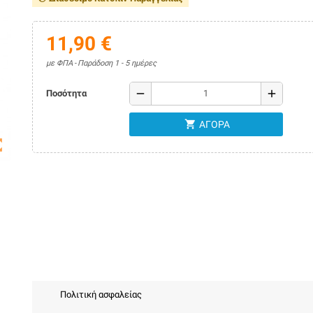
11,90 €
με ΦΠΑ
Παράδοση 1 - 5 ημέρες
remove
add
Ποσότητα
shopping_cart
ΑΓΟΡΆ
map
Πολιτική ασφαλείας