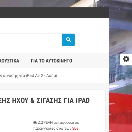
search
ΚΟΥΣΤΙΚΆ
ΓΙΑ ΤΟ ΑΥΤΟΚΊΝΗΤΟ
σίγασης για iPad Air 2 - Ασημί
ΗΣ ΉΧΟΥ & ΣΊΓΑΣΗΣ ΓΙΑ IPAD
ΔΩΡΕΑΝ μεταφορικά σε
local_shipping
παραγγελίες άνω των
30€