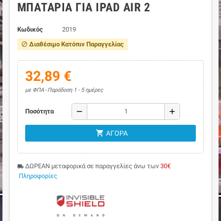
ΜΠΑΤΑΡΊΑ ΓΙΑ IPAD AIR 2
Κωδικός
2019
Διαθέσιμο Κατόπιν Παραγγελίας
block
32,89 €
με ΦΠΑ
Παράδοση 1 - 5 ημέρες
remove
add
Ποσότητα
shopping_cart
ΑΓΟΡΆ
ΔΩΡΕΑΝ μεταφορικά σε παραγγελίες άνω των
30€
local_shipping
Πληροφορίες