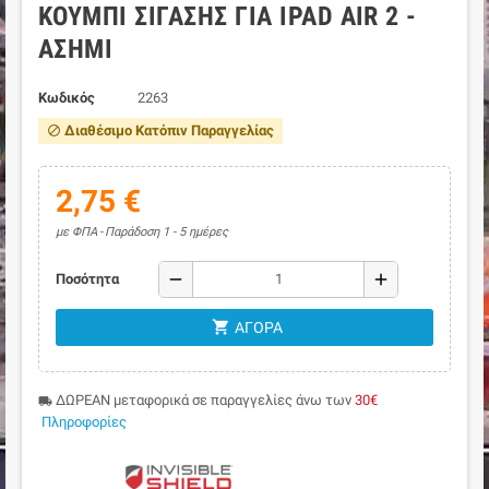
ΚΟΥΜΠΊ ΣΊΓΑΣΗΣ ΓΙΑ IPAD AIR 2 -
ΑΣΗΜΊ
Κωδικός
2263
Διαθέσιμο Κατόπιν Παραγγελίας
block
2,75 €
με ΦΠΑ
Παράδοση 1 - 5 ημέρες
remove
add
Ποσότητα
shopping_cart
ΑΓΟΡΆ
ΔΩΡΕΑΝ μεταφορικά σε παραγγελίες άνω των
30€
local_shipping
Πληροφορίες