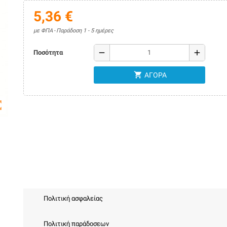
5,36 €
με ΦΠΑ
Παράδοση 1 - 5 ημέρες
remove
add
Ποσότητα
shopping_cart
ΑΓΟΡΆ
map
Πολιτική ασφαλείας
Πολιτική παράδοσεων