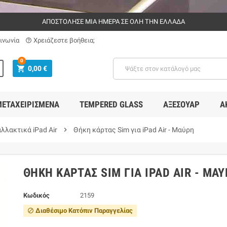
ΑΠΟΣΤΟΛΗΣΕ ΜΙΑ ΗΜΕΡΑ ΣΕ ΟΛΗ ΤΗΝ ΕΛΛΑΔΑ
ινωνία
Χρειάζεστε βοήθεια;
help_outline
0
shopping_cart
0,00 €
ΕΤΑΧΕΙΡΙΣΜΈΝΑ
TEMPERED GLASS
ΑΞΕΣΟΥΆΡ
Α
λλακτικά iPad Air
chevron_right
Θήκη κάρτας Sim για iPad Air - Μαύρη
ΘΉΚΗ ΚΆΡΤΑΣ SIM ΓΙΑ IPAD AIR - ΜΑ
Κωδικός
2159
Διαθέσιμο Κατόπιν Παραγγελίας
block