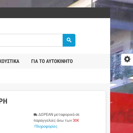
search
ΚΟΥΣΤΙΚΆ
ΓΙΑ ΤΟ ΑΥΤΟΚΊΝΗΤΟ
ΎΡΗ
ΔΩΡΕΑΝ μεταφορικά σε
local_shipping
παραγγελίες άνω των
30€
Πληροφορίες