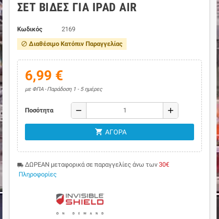
ΣΕΤ ΒΊΔΕΣ ΓΙΑ IPAD AIR
Κωδικός
2169
Διαθέσιμο Κατόπιν Παραγγελίας
block
6,99 €
με ΦΠΑ
Παράδοση 1 - 5 ημέρες
remove
add
Ποσότητα
shopping_cart
ΑΓΟΡΆ
ΔΩΡΕΑΝ μεταφορικά σε παραγγελίες άνω των
30€
local_shipping
Πληροφορίες