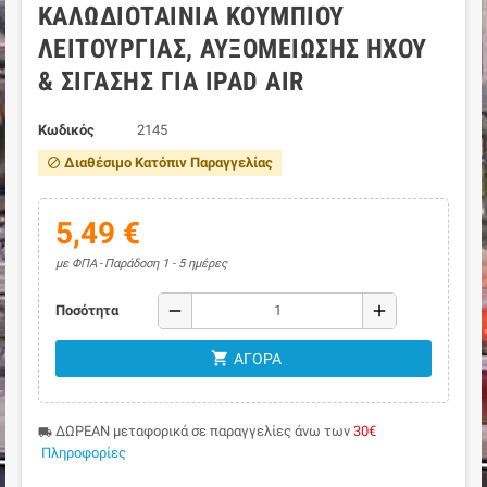
ΚΑΛΩΔΙΟΤΑΙΝΊΑ ΚΟΥΜΠΙΟΎ
ΛΕΙΤΟΥΡΓΊΑΣ, ΑΥΞΟΜΕΊΩΣΗΣ ΉΧΟΥ
& ΣΊΓΑΣΗΣ ΓΙΑ IPAD AIR
Κωδικός
2145
Διαθέσιμο Κατόπιν Παραγγελίας
block
5,49 €
με ΦΠΑ
Παράδοση 1 - 5 ημέρες
remove
add
Ποσότητα
shopping_cart
ΑΓΟΡΆ
ΔΩΡΕΑΝ μεταφορικά σε παραγγελίες άνω των
30€
local_shipping
Πληροφορίες