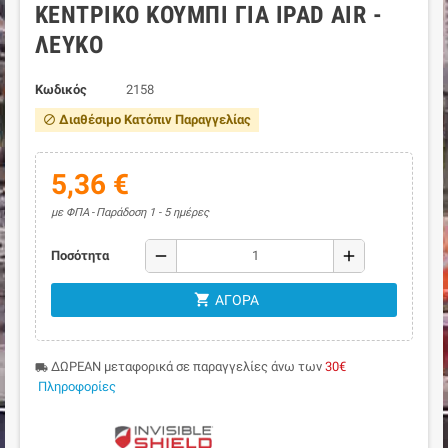
ΚΕΝΤΡΙΚΌ ΚΟΥΜΠΊ ΓΙΑ IPAD AIR -
ΛΕΥΚΌ
Κωδικός
2158
Διαθέσιμο Κατόπιν Παραγγελίας
block
5,36 €
με ΦΠΑ
Παράδοση 1 - 5 ημέρες
remove
add
Ποσότητα
shopping_cart
ΑΓΟΡΆ
ΔΩΡΕΑΝ μεταφορικά σε παραγγελίες άνω των
30€
local_shipping
Πληροφορίες