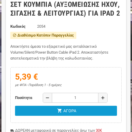
ΣΕΤ ΚΟΥΜΠΊΑ (ΑΥΞΟΜΕΊΩΣΗΣ ΉΧΟΥ,
ΣΊΓΑΣΗΣ & ΛΕΙΤΟΥΡΓΊΑΣ) ΓΙΑ IPAD 2
Κωδικός
2054
Διαθέσιμο Κατόπιν Παραγγελίας
block
Αποκτήστε άμεσα το εξαιρετικό μας ανταλλακτικό
Volume/Silent/Power Button Cable iPad 2. Αποκαταστήστε
αποτελεσματικά την βλάβη της καλωδιοταινίας.
5,39 €
με ΦΠΑ
Παράδοση 1 - 5 ημέρες
remove
add
Ποσότητα
shopping_cart
ΑΓΟΡΆ
ΔΩΡΕΑΝ μεταφορικά σε παραγγελίες άνω των
30€
local_shipping