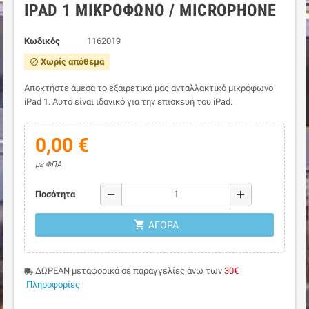
IPAD 1 ΜΙΚΡΌΦΩΝΟ / MICROPHONE
Κωδικός
1162019
Χωρίς απόθεμα
block
Αποκτήστε άμεσα το εξαιρετικό μας ανταλλακτικό μικρόφωνο
iPad 1. Αυτό είναι ιδανικό για την επισκευή του iPad.
0,00 €
με ΦΠΑ
remove
add
Ποσότητα
shopping_cart
ΑΓΟΡΆ
ΔΩΡΕΑΝ μεταφορικά σε παραγγελίες άνω των
30€
local_shipping
Πληροφορίες