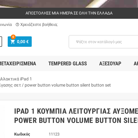
ΑΠΟΣΤΟΛΗΣΕ ΜΙΑ ΗΜΕΡΑ ΣΕ ΟΛΗ ΤΗΝ ΕΛΛΑΔΑ
ινωνία
Χρειάζεστε βοήθεια;
help_outline
0
shopping_cart
0,00 €
ΕΤΑΧΕΙΡΙΣΜΈΝΑ
TEMPERED GLASS
ΑΞΕΣΟΥΆΡ
Α
λλακτικά iPad 1
ασης σετ / power button volume button silent button set
IPAD 1 ΚΟΥΜΠΙΆ ΛΕΙΤΟΥΡΓΊΑΣ ΑΥΞΟΜΕ
POWER BUTTON VOLUME BUTTON SILE
Κωδικός
11123