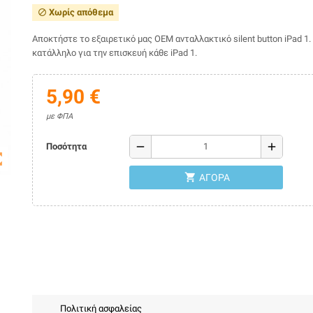
Χωρίς απόθεμα
block
Αποκτήστε το εξαιρετικό μας ΟΕΜ ανταλλακτικό silent button iPad 1. 
κατάλληλο για την επισκευή κάθε iPad 1.
5,90 €
με ΦΠΑ
remove
add
Ποσότητα
map
shopping_cart
ΑΓΟΡΆ
Πολιτική ασφαλείας