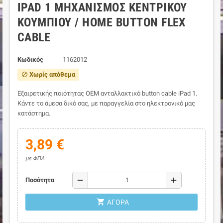
IPAD 1 ΜΗΧΑΝΙΣΜΌΣ ΚΕΝΤΡΙΚΟΎ
ΚΟΥΜΠΙΟΎ / HOME BUTTON FLEX
CABLE
Κωδικός
1162012
Χωρίς απόθεμα
block
Εξαιρετικής ποιότητας ΟΕΜ ανταλλακτικό button cable iPad 1.
Κάντε το άμεσα δικό σας, με παραγγελία στο ηλεκτρονικό μας
κατάστημα.
3,89 €
με ΦΠΑ
remove
add
Ποσότητα
shopping_cart
ΑΓΟΡΆ