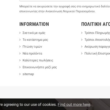
Μπορείτε να ακυρώσετε την εγγραφή σας στο ενημερωτικό δελτίο ο
επικοινωνίας στην Ανακοίνωση Νομικού Περιεχομένου.
INFORMATION
ΠΟΛΙΤΙΚΉ ΑΓ
Σχετικά με εμάς
Τρόποι Πληρωμή
Το κατάστημα μας
Τρόποι Αποστολή
Πτώση τιμών
Ακύρωση παραγγε
Νέα προϊόντα
Πολιτική Επιστρ
Καλύτερες πωλήσεις
Επικοινωνήστε μαζί μας
sitemap
re agreeing to our use of cookies.
Find out more here
.