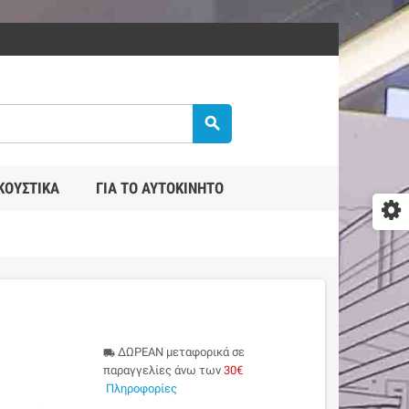
search
ΚΟΥΣΤΙΚΆ
ΓΙΑ ΤΟ ΑΥΤΟΚΊΝΗΤΟ
ΔΩΡΕΑΝ μεταφορικά σε
local_shipping
παραγγελίες άνω των
30€
Πληροφορίες