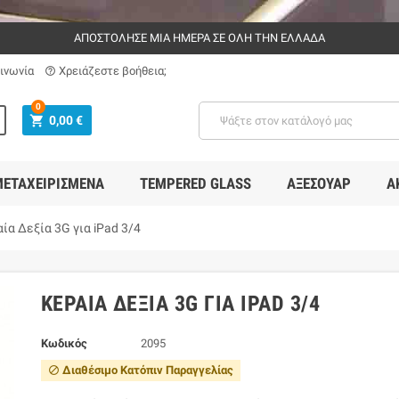
ΑΠΟΣΤΟΛΗΣΕ ΜΙΑ ΗΜΕΡΑ ΣΕ ΟΛΗ ΤΗΝ ΕΛΛΑΔΑ
ινωνία
Χρειάζεστε βοήθεια;
help_outline
0
shopping_cart
0,00 €
ΕΤΑΧΕΙΡΙΣΜΈΝΑ
TEMPERED GLASS
ΑΞΕΣΟΥΆΡ
Α
ία Δεξία 3G για iPad 3/4
ΚΕΡΑΊΑ ΔΕΞΊΑ 3G ΓΙΑ IPAD 3/4
Κωδικός
2095
Διαθέσιμο Κατόπιν Παραγγελίας
block