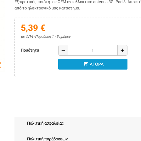
Εξαιρετικής ποιότητας ΟΕΜ ανταλλακτικό antenna 3G iPad 3. Αποκτ
από το ηλεκτρονικό μας κατάστημα.
5,39 €
με ΦΠΑ
Παράδοση 1 - 5 ημέρες
remove
add
Ποσότητα
shopping_cart
map
ΑΓΟΡΆ
Πολιτική ασφαλείας
Πολιτική παράδοσεων