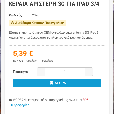
ΚΕΡΑΊΑ ΑΡΙΣΤΕΡΉ 3G ΓΙΑ IPAD 3/4
Κωδικός
2096
Διαθέσιμο Κατόπιν Παραγγελίας
block
Εξαιρετικής ποιότητας ΟΕΜ ανταλλακτικό antenna 3G iPad 3.
Αποκτήστε το άμεσα από το ηλεκτρονικό μας κατάστημα.
5,39 €
με ΦΠΑ
Παράδοση 1 - 5 ημέρες
remove
add
Ποσότητα
shopping_cart
ΑΓΟΡΆ
ΔΩΡΕΑΝ μεταφορικά σε παραγγελίες άνω των
30€
local_shipping
Πληροφορίες